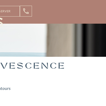
SERVER
S
RVESCENCE
ntours