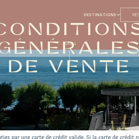
DESTINATIONS
RÉ
CONDITION
GÉNÉRALE
SCROLL
DE VENTE
es par une carte de crédit valide. Si la carte de crédit n'