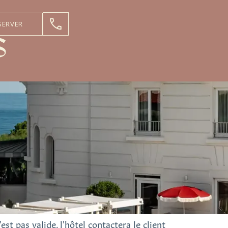
SERVER
S
S
est pas valide, l'hôtel contactera le client