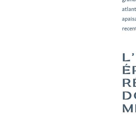
atlan
apais
recen
L
É
R
D
M