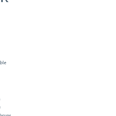
ble
s
e
mbruns