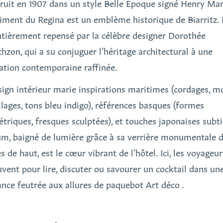
ruit en 1907 dans un style Belle Époque signé Henry Mar
timent du Regina est un emblème historique de Biarritz. I
ntièrement repensé par la célèbre designer Dorothée
chzon, qui a su conjuguer l’héritage architectural à une
ation contemporaine raffinée.
sign intérieur marie inspirations maritimes (cordages, m
llages, tons bleu indigo), références basques (formes
triques, fresques sculptées), et touches japonaises subti
ium, baigné de lumière grâce à sa verrière monumentale d
 de haut, est le cœur vibrant de l’hôtel. Ici, les voyageur
uvent pour lire, discuter ou savourer un cocktail dans un
nce feutrée aux allures de paquebot Art déco .