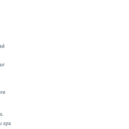
sé
our
ère
s.
du spa