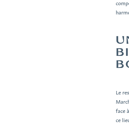
compo
harmo
U
B
B
Le re
March
face 
ce li