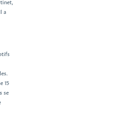
tinet,
l a
otifs
les.
e 15
s se
e