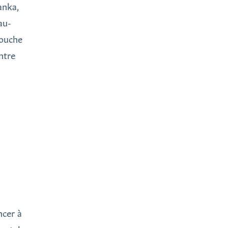
anka,
au-
touche
ntre
ncer à