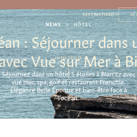
DESTINATIONS
RÉ
NEWS
>
HÔTEL
céan : Séjourner dans 
avec Vue sur Mer à Bi
FAITES DÉFILER
Séjournez dans un hôtel 5 étoiles à Biarritz avec
vue mer, spa, golf et restaurant Frenchie.
Élégance Belle Époque et bien-être face à
l’océan.