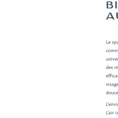
B
A
Le sp
comme
unive
des m
effic
visag
douce
L’env
L’air 