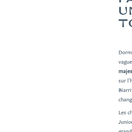
U
T
Dormi
vague
maje
sur l
Biarr
chang
Les c
Junio
grand