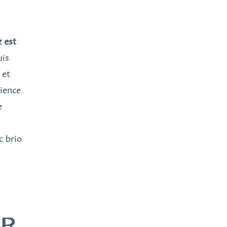
z est
uis
 et
rience
e
c brio
UR