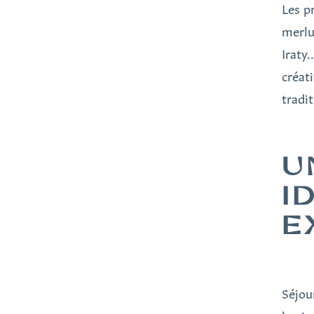
Les p
merlu
Iraty
créat
tradi
U
I
E
Séjou