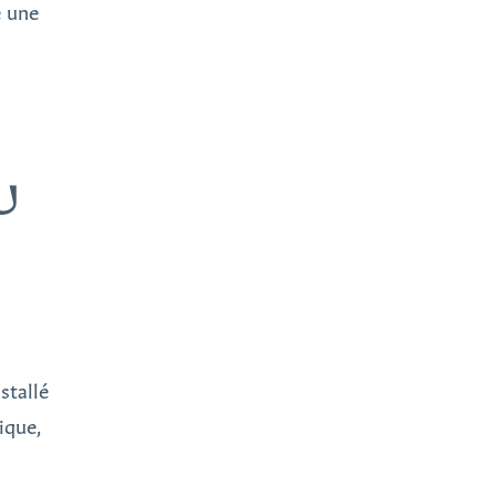
e une
U
stallé
ique,