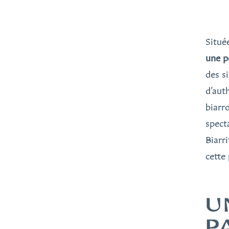
Situé
une p
des s
d’aut
biarr
spect
Biarr
cette
U
P