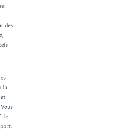
se
ur des
z,
tels
des
à la
 et
. Vous
f de
sport.