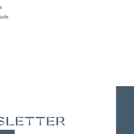
s
pade
WSLETTER