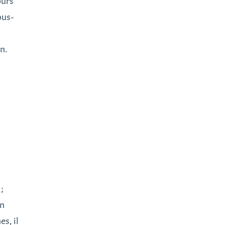
ours
ous-
n.
;
on
s, il