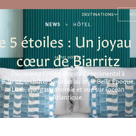
DESTINATIONS
RÉ
NEWS
>
HÔTEL
 5 étoiles : Un joyau
cœur de Biarritz
FAITES DÉFILER
Découvrez l’Hôtel Regina Experimental à
Biarritz, un hôtel 5 étoiles au style Belle Époque.
Luxe, spa, gastronomie et vue sur l’océan
Atlantique.