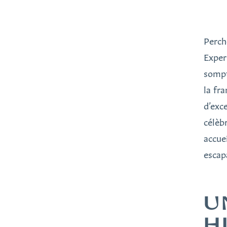
Perch
Exper
somptu
la fr
d’exc
célèb
accue
escap
U
H