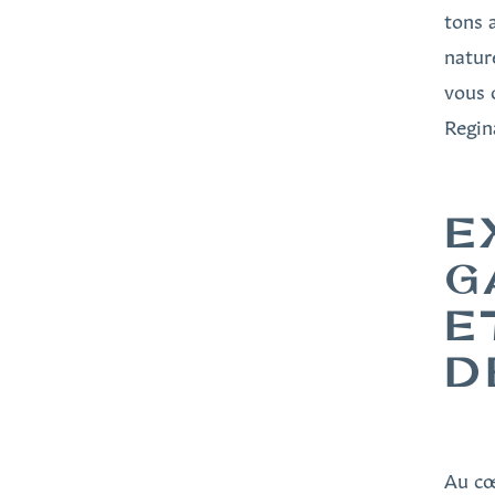
tons 
natur
vous 
Regin
E
G
E
D
Au cœ