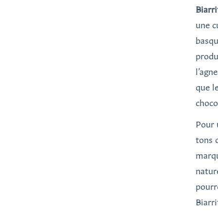
Biarri
une c
basqu
produ
l’agne
que l
chocol
Pour 
tons 
marqu
natur
pourr
Biarr