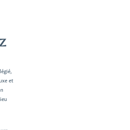
Z
égié,
uxe et
on
lieu