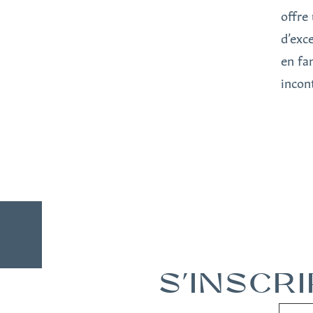
offre
d’exc
en fa
incon
S'INSCR