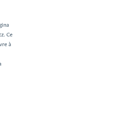
gina
tz. Ce
vre à
a