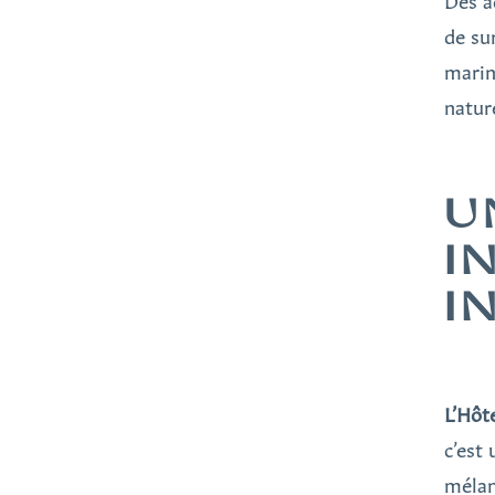
Des a
de su
marin
natur
U
I
I
L’Hôt
c’est
mélan