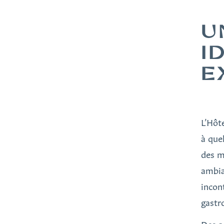
U
I
E
L’Hôt
à que
des m
ambia
incon
gastr