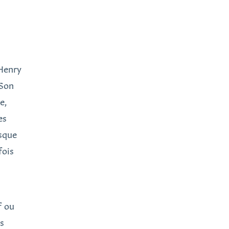
 Henry
 Son
e,
es
asque
fois
f ou
s