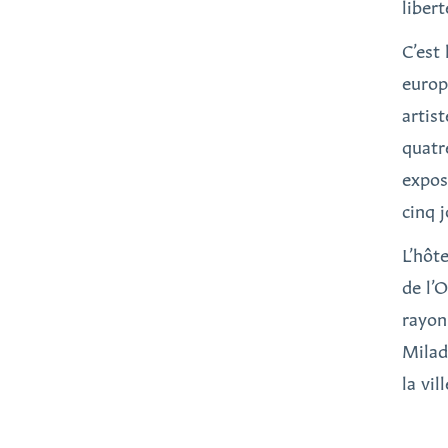
liber
C’est
europ
artis
quatr
exposi
cinq j
L’hôt
de l’O
rayon
Milad
la vill