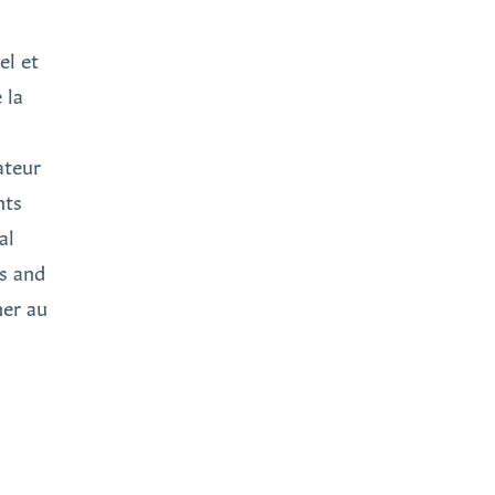
el et
 la
ateur
nts
al
ls and
ner au