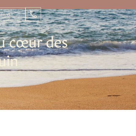
SERVER
au cœur des
uin
.