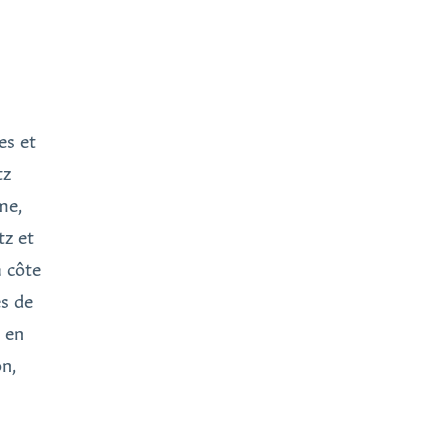
es et
tz
me,
tz et
a côte
es de
i en
n,