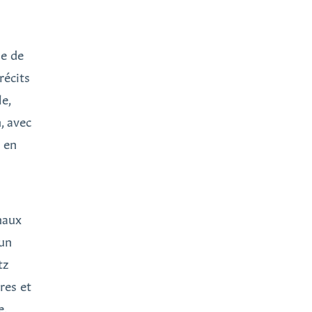
le de
récits
e,
, avec
s en
naux
 un
tz
res et
e.