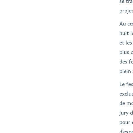
se tr
proje
Au cœ
huit 
et le
plus 
des f
plein 
Le fe
exclu
de mo
jury d
pour 
d’exp