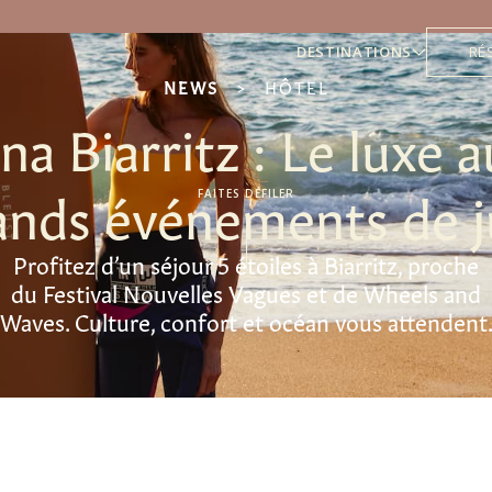
DESTINATIONS
RÉ
NEWS
>
HÔTEL
na Biarritz : Le luxe 
ands événements de j
FAITES DÉFILER
Profitez d’un séjour 5 étoiles à Biarritz, proche
du Festival Nouvelles Vagues et de Wheels and
Waves. Culture, confort et océan vous attendent