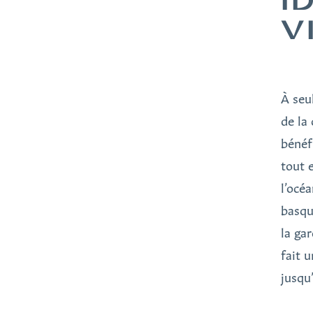
I
V
À seu
de la
bénéf
tout 
l’océ
basqu
la gar
fait 
jusqu