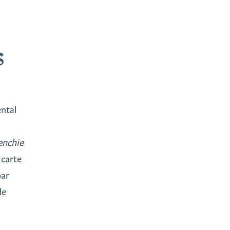
S
ental
enchie
 carte
bar
de