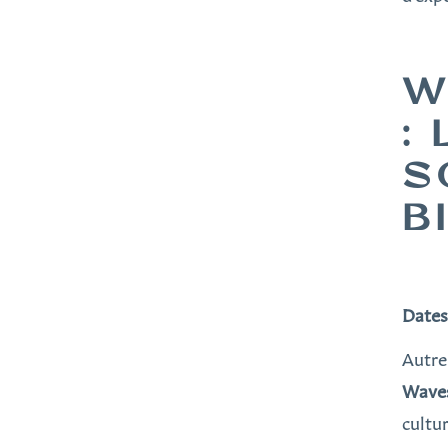
W
:
S
B
Dates 
Autre
Wave
cultu