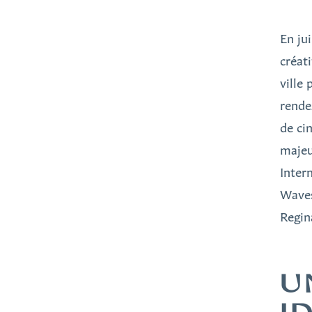
En jui
créat
ville 
rende
de ci
majeu
Inter
Waves
Regina
U