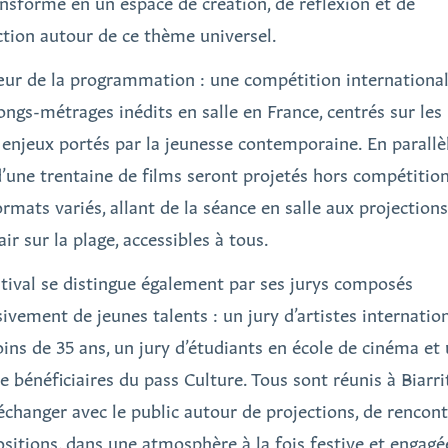
ansforme en un espace de création, de réflexion et de
ction autour de ce thème universel.
ur de la programmation : une compétition internationa
longs-métrages inédits en salle en France, centrés sur les 
s enjeux portés par la jeunesse contemporaine. En parallèl
d’une trentaine de films seront projetés hors compétition
ormats variés, allant de la séance en salle aux projection
air sur la plage, accessibles à tous.
stival se distingue également par ses jurys composés
sivement de jeunes talents : un jury d’artistes internatio
ins de 35 ans, un jury d’étudiants en école de cinéma et
e bénéficiaires du pass Culture. Tous sont réunis à Biarri
échanger avec le public autour de projections, de rencont
ositions, dans une atmosphère à la fois festive et engagé