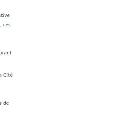
ative
, des
durant
a Cité
s de