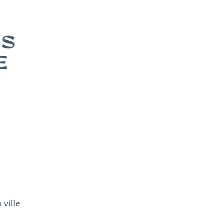
ES
E
 ville