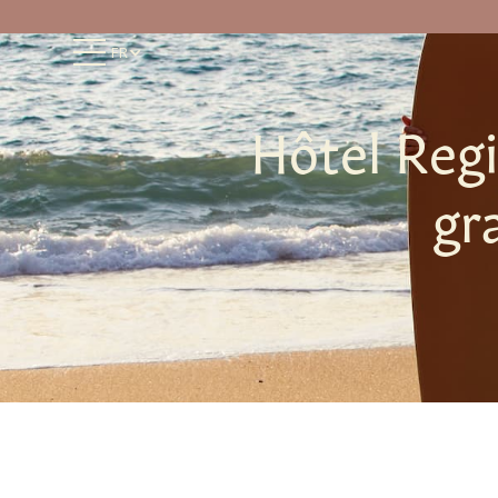
FR
Hôtel Regi
gr