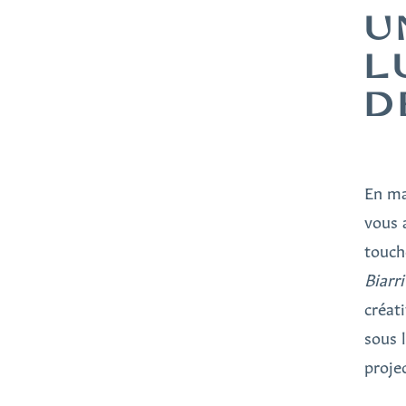
U
L
D
En ma
vous 
touch
Biarri
créati
sous 
projec