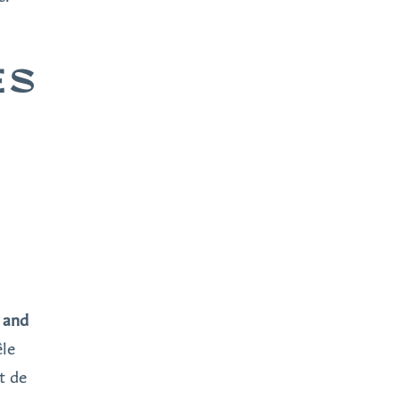
ES
s and
êle
t de