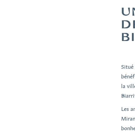
U
D
B
Situé
bénéf
la vil
Biarri
Les a
Miram
bonhe