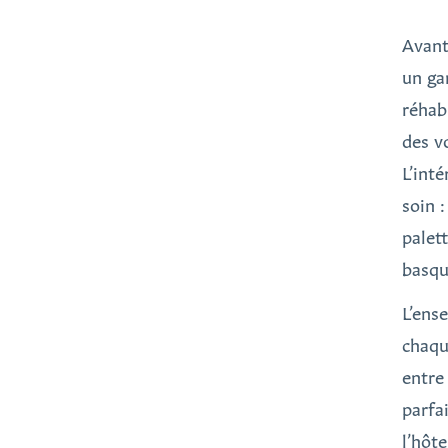
Avant
un ga
réhab
des v
L’inté
soin :
palett
basqu
L’ens
chaqu
entre
parfa
l’hôt