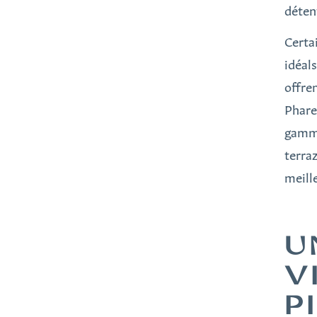
déten
Certa
idéal
offre
Phare
gamme
terra
meille
U
V
P