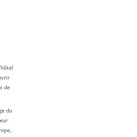
’hôtel
vrir
es de
age du
leur
rope,