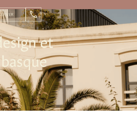
SERVER
design et
 basque