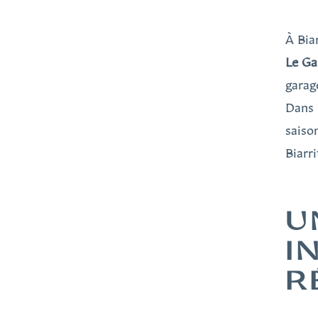
À Bia
Le Ga
garag
Dans 
saiso
Biarri
U
I
R