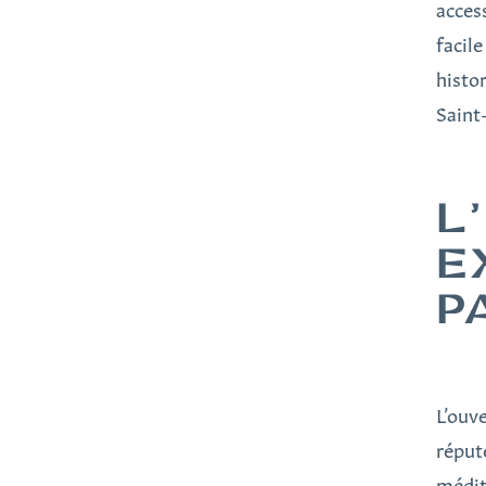
acces
facil
histo
Saint
L
E
P
L’ouv
réput
médit