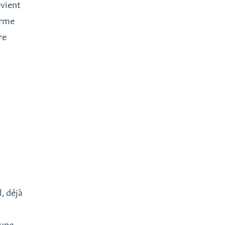
evient
arme
re
, déjà
 une