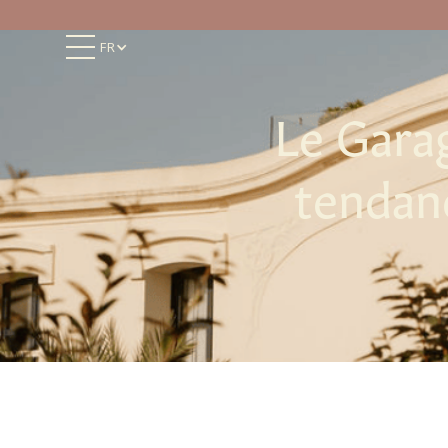
FR
Le Garag
tendan