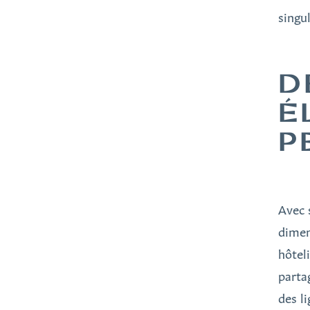
singul
D
É
P
Avec 
dimen
hôtel
parta
des l