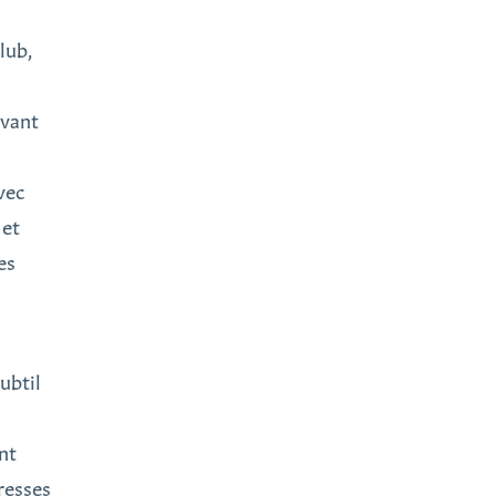
lub,
rvant
vec
 et
es
ubtil
nt
resses