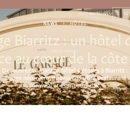
DESTINATIONS
RÉ
NEWS
>
HÔTEL
e Biarritz : un hôtel 
ce au cœur de la côte
FAITES DÉFILER
Découvrez Le Garage, hôtel 4 étoiles à Biarritz :
design néo-rétro, piscine chauffée, restaurant
convivial et esprit surf chic.