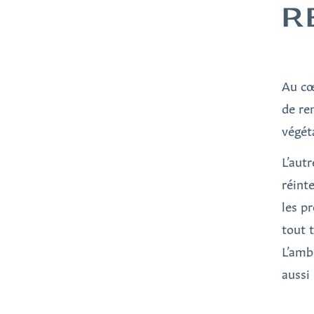
R
Au cœ
de re
végéta
L’aut
réint
les p
tout 
L’amb
aussi