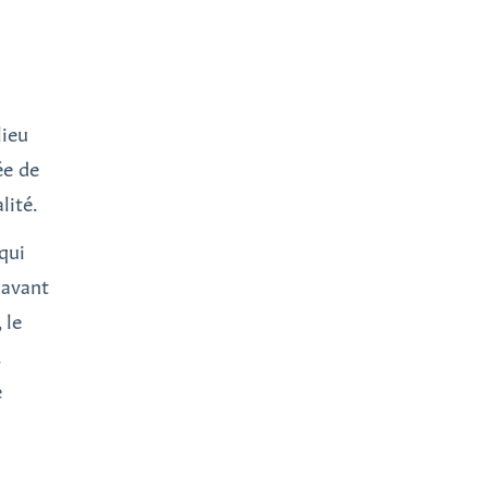
lieu
ée de
lité.
 qui
 avant
 le
.
e