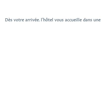
Dès votre arrivée, l’hôtel vous accueille dans une
atmosphère féérique, où l’atrium majestueux se
pare de ses plus belles décorations de Noël,
rappelant l’esprit des années 20. Les somptueux
sapins illuminés et les décors festifs créent une
ambiance chaleureuse et raffinée, idéale pour se
plonger dans l’esprit de Noël. L’hôtel est un
véritable écrin de luxe et de tradition, où chaque
détail est pensé pour offrir à ses hôtes une
immersion totale dans la magie des fêtes.