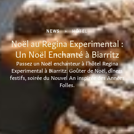
NEWS
>
HÔTEL
Noël au Regina Experimental :
Un Noël Enchanté à Biarritz
FAITES DÉFILER
Passez un Noël enchanteur à l’hôtel Regina
Experimental à Biarritz. Goûter de Noël, dîners
festifs, soirée du Nouvel An inspirée des Années
Folles.