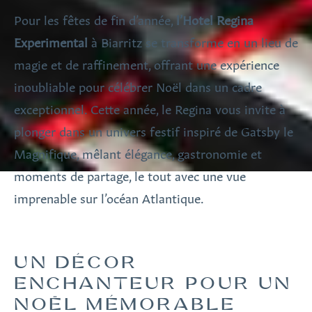
Pour les fêtes de fin d’année,
l’Hotel Regina
Experimental
à Biarritz se transforme en un lieu de
magie et de raffinement, offrant une expérience
inoubliable pour célébrer Noël dans un cadre
exceptionnel. Cette année, le Regina vous invite à
plonger dans un univers festif inspiré de Gatsby le
Magnifique, mêlant élégance, gastronomie et
moments de partage, le tout avec une vue
imprenable sur l’océan Atlantique.
UN DÉCOR
ENCHANTEUR POUR UN
NOËL MÉMORABLE