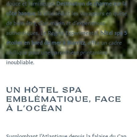
douce et lumineuse.
Destination de charme sur la
côte basque
, la ville séduit les voyageurs en quête
de bien-être, d’air marin et d’expériences
authentiques. Le Regina Experimental,
hôtel spa 5
étoiles en bord de mer à Biarritz
, offre un cadre
idyllique pour une parenthèse printanière
inoubliable.
UN HÔTEL SPA
EMBLÉMATIQUE, FACE
À L'OCÉAN
Surplombant l’Atlantique depuis la falaise du Cap