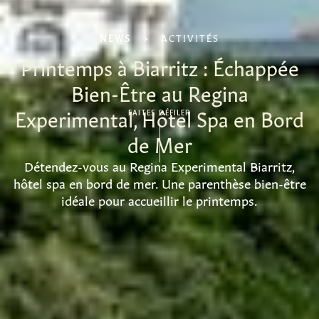
NEWS
>
ACTIVITÉS
Printemps à Biarritz : Échappée
Bien-Être au Regina
Experimental, Hôtel Spa en Bord
FAITES DÉFILER
de Mer
Détendez-vous au Regina Experimental Biarritz,
hôtel spa en bord de mer. Une parenthèse bien-être
idéale pour accueillir le printemps.