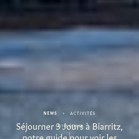
NEWS
>
ACTIVITÉS
Séjourner 3 Jours à Biarritz,
FAITES DÉFILER
notre guide pour voir les