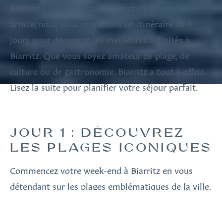
Biarritz ? Vous êtes au bon endroit ! Dans cet
article, nous vous proposons un itinéraire de 3
jours pour découvrir les meilleures activités à
Biarritz. Que vous soyez amateur de plage, de
culture ou de gastronomie, Biarritz a tout à offrir.
Lisez la suite pour planifier votre séjour parfait.
JOUR 1 : DÉCOUVREZ
LES PLAGES ICONIQUES
Commencez votre week-end à Biarritz en vous
détendant sur les plages emblématiques de la ville.
La Grande Plage est parfaite pour la baignade et le
surf. Profitez du soleil et des vagues, ou détendez-