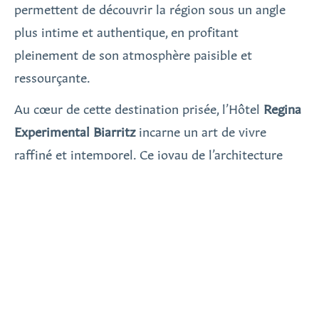
permettent de découvrir la région sous un angle
plus intime et authentique, en profitant
pleinement de son atmosphère paisible et
ressourçante.
Au cœur de cette destination prisée, l’Hôtel
Regina
Experimental Biarritz
incarne un art de vivre
raffiné et intemporel. Ce joyau de l’architecture
Belle Époque, dominant majestueusement
l’Atlantique, invite ses hôtes à une expérience hors
du commun, alliant l’élégance d’un hôtel historique
à une touche contemporaine subtilement
orchestrée par la designer Dorothée Meilichzon.
L’établissement, véritable icône du luxe
décontracté, séduit par ses vastes espaces baignés